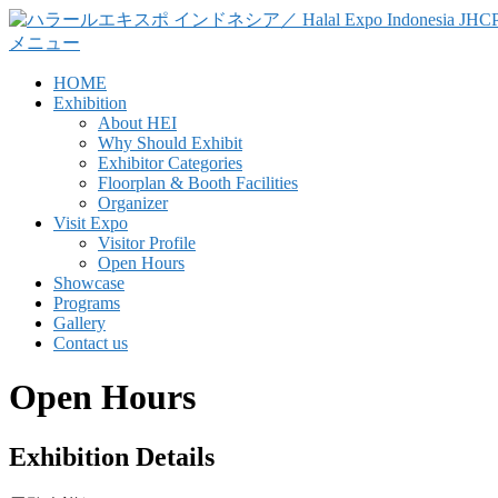
コ
ン
メニュー
テ
HOME
ン
Exhibition
ツ
About HEI
へ
Why Should Exhibit
ス
Exhibitor Categories
キ
Floorplan & Booth Facilities
Organizer
ッ
Visit Expo
プ
Visitor Profile
Open Hours
Showcase
Programs
Gallery
Contact us
Open Hours
Exhibition Details