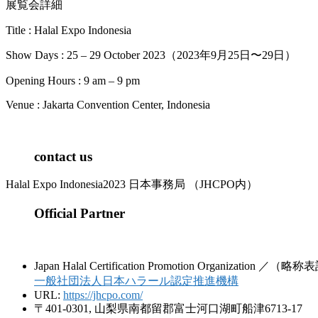
展覧会詳細
Title : Halal Expo Indonesia
Show Days : 25 – 29 October 2023（2023年9月25日〜29日）
Opening Hours : 9 am – 9 pm
Venue : Jakarta Convention Center, Indonesia
contact us
Halal Expo Indonesia2023 日本事務局 （JHCPO内）
Official Partner
Japan Halal Certification Promotion Organization ／
一般社団法人日本ハラール認定推進機構
URL:
https://jhcpo.com/
〒401-0301, 山梨県南都留郡富士河口湖町船津6713-17