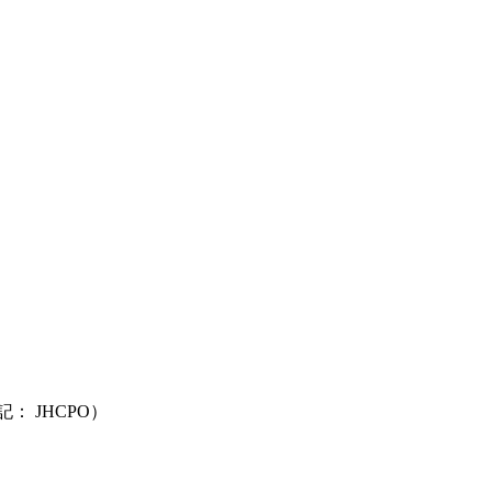
（略称表記： JHCPO）