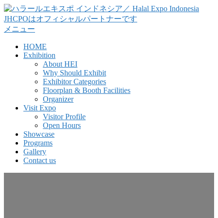
コ
ン
テ
メニュー
ン
HOME
ツ
Exhibition
へ
About HEI
ス
Why Should Exhibit
キ
Exhibitor Categories
ッ
Floorplan & Booth Facilities
Organizer
プ
Visit Expo
Visitor Profile
Open Hours
Showcase
Programs
Gallery
Contact us