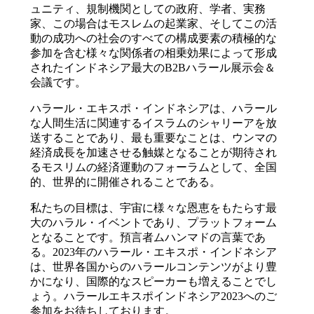
ュニティ、規制機関としての政府、学者、実務
家、この場合はモスレムの起業家、そしてこの活
動の成功への社会のすべての構成要素の積極的な
参加を含む様々な関係者の相乗効果によって形成
されたインドネシア最大のB2Bハラール展示会＆
会議です。
ハラール・エキスポ・インドネシアは、ハラール
な人間生活に関連するイスラムのシャリーアを放
送することであり、最も重要なことは、ウンマの
経済成長を加速させる触媒となることが期待され
るモスリムの経済運動のフォーラムとして、全国
的、世界的に開催されることである。
私たちの目標は、宇宙に様々な恩恵をもたらす最
大のハラル・イベントであり、プラットフォーム
となることです。預言者ムハンマドの言葉であ
る。2023年のハラール・エキスポ・インドネシア
は、世界各国からのハラールコンテンツがより豊
かになり、国際的なスピーカーも増えることでし
ょう。ハラールエキスポインドネシア2023へのご
参加をお待ちしております。